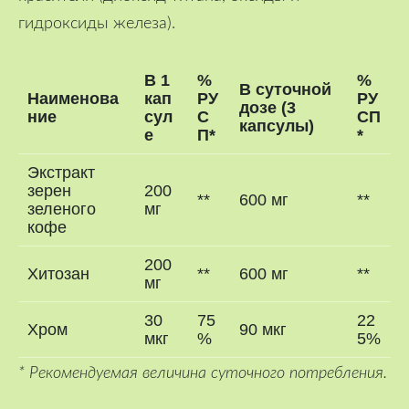
гидроксиды железа).
В 1
%
%
В суточной
Наименова
кап
РУ
РУ
дозе (3
ние
сул
С
СП
капсулы)
е
П*
*
Экстракт
зерен
200
**
600 мг
**
зеленого
мг
кофе
200
Хитозан
**
600 мг
**
мг
30
75
22
Хром
90 мкг
мкг
%
5%
* Рекомендуемая величина суточного потребления.