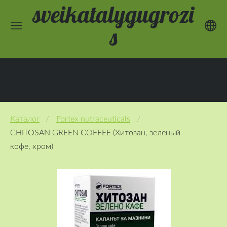
sveikatalygugrozi
s
Fortex nutraceuticals
Каталог
Fortex nutraceuticals
CHITOSAN GREEN COFFEE (Хитозан, зеленый
кофе, хром)