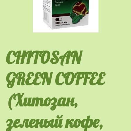
CHITOSAN
GREEN COFFEE
(Хитозан,
зеленый кофе,