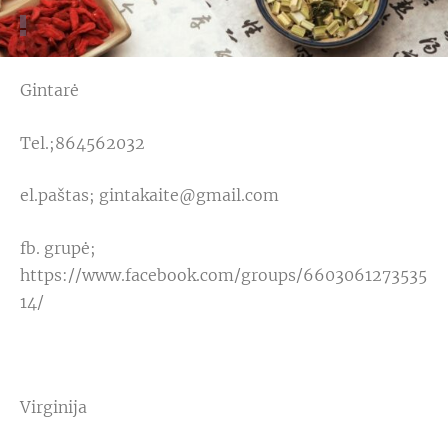
Gintarė
Tel.;864562032
el.paštas;
gintakaite@gmail.com
fb. grupė;
https://www.facebook.com/groups/6603061273535
14/
Virginija