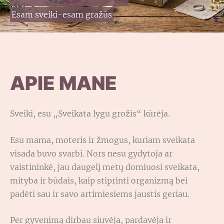
Esam sveiki-esam gražūs
APIE MANE
Sveiki, esu „Sveikata lygu grožis“ kūrėja.
Esu mama, moteris ir žmogus, kuriam sveikata
visada buvo svarbi. Nors nesu gydytoja ar
vaistininkė, jau daugelį metų domiuosi sveikata,
mityba ir būdais, kaip stiprinti organizmą bei
padėti sau ir savo artimiesiems jaustis geriau.
Per gyvenimą dirbau siuvėja, pardavėja ir