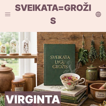
SVEIKATA=GROŽI
S
VIRGINTA