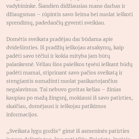
vadybininke. Šiandien didžiausias mano darbas ir
džiaugsmas – rūpintis savo šeima bei nuolat ieškoti
sprendimų, padedančių gyventi sveikiau.
Domėtis sveikata pradėjau dar būdama apie
dvidešimties. Iš pradžių ieškojau atsakymų, kaip
padėti savo tėčiui ir kokia mityba jam būtų
palankesnė. Vėliau šios paieškos tęsėsi ieškant būdų
padėti mamai, stiprinant savo pačios sveikatą ir
stengiantis sumažinti nuolat pasikartojančius
negalavimus. Tai nebuvo greitas kelias – žinias
kaupiau po mažą žingsnį, mokiausi iš savo patirties,
skaičiau, domėjausi ir ieškojau patikimos
informacijos.
„Sveikata lygu grožis“ gimė iš asmeninės patirties