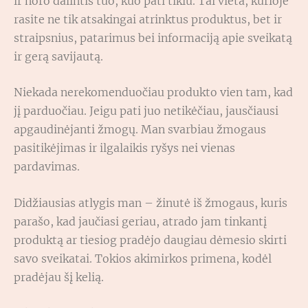
ir noro dalintis tuo, kuo pati tikiu. Tai vieta, kurioje
rasite ne tik atsakingai atrinktus produktus, bet ir
straipsnius, patarimus bei informaciją apie sveikatą
ir gerą savijautą.
Niekada nerekomenduočiau produkto vien tam, kad
jį parduočiau. Jeigu pati juo netikėčiau, jausčiausi
apgaudinėjanti žmogų. Man svarbiau žmogaus
pasitikėjimas ir ilgalaikis ryšys nei vienas
pardavimas.
Didžiausias atlygis man – žinutė iš žmogaus, kuris
parašo, kad jaučiasi geriau, atrado jam tinkantį
produktą ar tiesiog pradėjo daugiau dėmesio skirti
savo sveikatai. Tokios akimirkos primena, kodėl
pradėjau šį kelią.