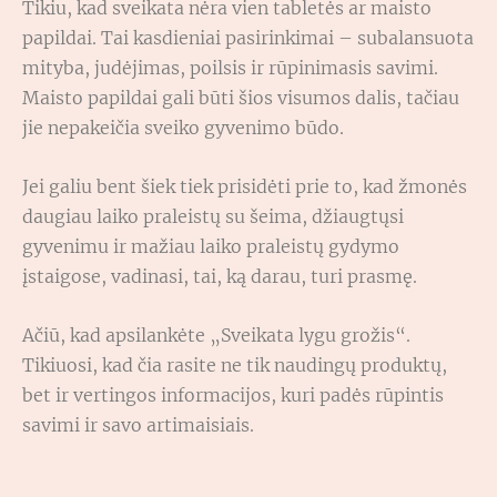
Tikiu, kad sveikata nėra vien tabletės ar maisto
papildai. Tai kasdieniai pasirinkimai – subalansuota
mityba, judėjimas, poilsis ir rūpinimasis savimi.
Maisto papildai gali būti šios visumos dalis, tačiau
jie nepakeičia sveiko gyvenimo būdo.
Jei galiu bent šiek tiek prisidėti prie to, kad žmonės
daugiau laiko praleistų su šeima, džiaugtųsi
gyvenimu ir mažiau laiko praleistų gydymo
įstaigose, vadinasi, tai, ką darau, turi prasmę.
Ačiū, kad apsilankėte „Sveikata lygu grožis“.
Tikiuosi, kad čia rasite ne tik naudingų produktų,
bet ir vertingos informacijos, kuri padės rūpintis
savimi ir savo artimaisiais.