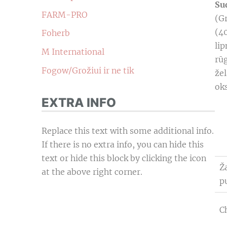
Su
FARM-PRO
(G
(4
Foherb
li
M International
rūg
Fogow/Grožiui ir ne tik
žel
oks
EXTRA INFO
Replace this text with some additional info.
If there is no extra info, you can hide this
text or hide this block by clicking the icon
Ž
at the above right corner.
p
C