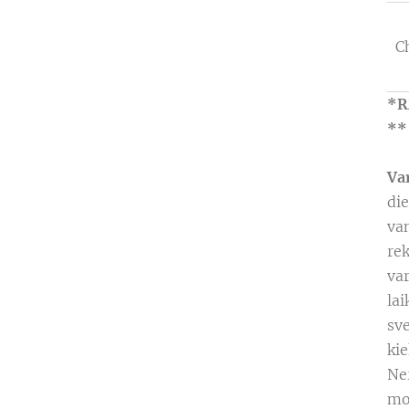
C
*R
**
Va
die
va
re
va
lai
sv
kie
Ne
mo