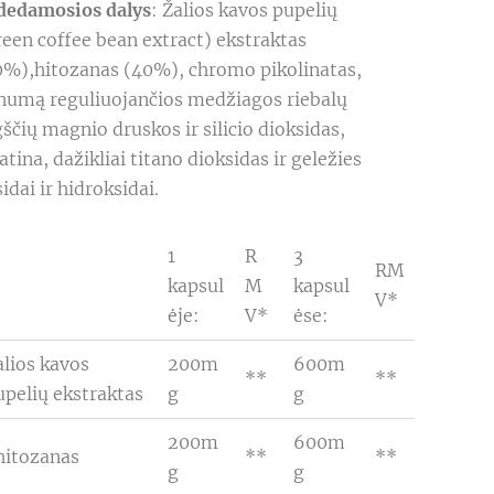
dedamosios dalys
: Žalios kavos pupelių
reen coffee bean extract) ekstraktas
0%),hitozanas (40%), chromo pikolinatas,
pnumą reguliuojančios medžiagos riebalų
ščių magnio druskos ir silicio dioksidas,
atina, dažikliai titano dioksidas ir geležies
idai ir hidroksidai.
1
R
3
RM
kapsul
M
kapsul
V*
ėje:
V*
ėse:
alios kavos
200m
600m
**
**
upelių ekstraktas
g
g
200m
600m
hitozanas
**
**
g
g