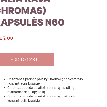
CHROMAS)
KAPSULĖS N60
15.00
ADD TO CART
Chitozanas padeda palaikyti normalią cholesterolio
koncentraciją kraujyje
Chromas padeda palaikyti normalią maistinių
makromedžiagų apykaitą
Chromas padeda palaikyti normalią gliukozės
koncentraciją kraujyje