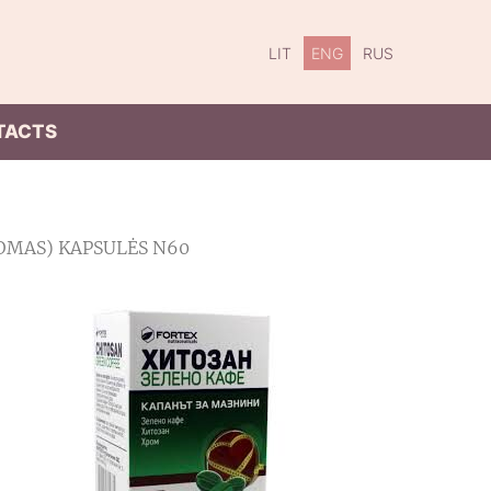
LIT
ENG
RUS
TACTS
OMAS) KAPSULĖS N60