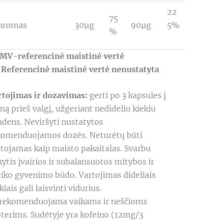
22
75
hromas
30μg
90μg
5%
%
MV-referencinė maistinė vertė
 Referencinė maistinė vertė nenustatyta
rtojimas ir dozavimas:
gerti po 3 kapsules į
ną prieš valgį, užgeriant nedideliu kiekiu
ndens. Neviršyti nustatytos
komenduojamos dozės. Neturėtų būti
rtojamas kaip maisto pakaitalas. Svarbu
kytis įvairios ir subalansuotos mitybos ir
eiko gyvenimo būdo. Vartojimas dideliais
kiais gali laisvinti vidurius.
rekomenduojama vaikams ir neščioms
terims. Sudėtyje yra kofeino (12mg/3