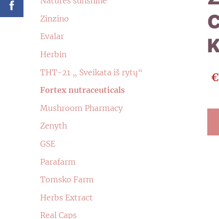
Natures sunshine
Zinzino
Evalar
Herbin
ТНТ-21 „ Sveikata iš rytų“
€
Fortex nutraceuticals
Mushroom Pharmacy
Zenyth
GSE
Parafarm
Tomsko Farm
Herbs Extract
Real Caps