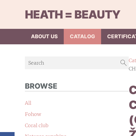
HEATH = BEAUTY
ABOUT US
CATALOG
CERTIFICA
Ca
CH
BROWSE
All
Fohow
Coral club
Ž