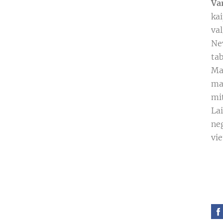
Va
kai
va
Ne
tab
Ma
mai
mi
La
ne
vie