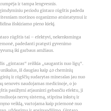
rumpėja ir tampa lengvesnis.

gimdyminiu periodu gintaro rūgštis padeda 
eitesniam motinos organizmo atsistatymui ir 
idina išskiriamo pieno kiekį.
taro rūgštis tai – efektyvi, nekenksminga 
iemonė, padedanti pratęsti gyvenimo 
tyvumą iki garbaus amžiaus.
is „gintaras“ reiškia „saugantis nuo ligų“. 
 unikalus, iš daugiau kaip 40 cheminių 
ginių ir rūgščių sudarytas mineralas jau nuo 
nų senovės naudojamas medicinoje, o jo 
štis pasižymi atjauninti gebančiu efektu, ji 
muliuoja nervų sistemą, stiprina inkstų ir 
rnyno veiklą, vartojama kaip priemonė nuo 
eso, uždegimų ir apsinuodijimo. Gintaro 