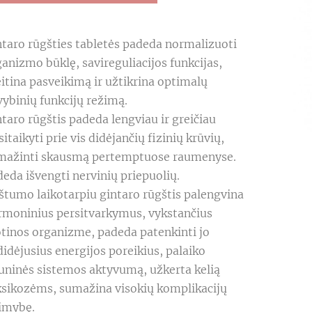
taro rūgšties tabletės padeda normalizuoti 
anizmo būklę, savireguliacijos funkcijas, 
itina pasveikimą ir užtikrina optimalų 
ybinių funkcijų režimą.

taro rūgštis padeda lengviau ir greičiau 
sitaikyti prie vis didėjančių fizinių krūvių, 
mažinti skausmą pertemptuose raumenyse. 
eda išvengti nervinių priepuolių.

štumo laikotarpiu gintaro rūgštis palengvina 
rmoninius persitvarkymus, vykstančius 
tinos organizme, padeda patenkinti jo 
idėjusius energijos poreikius, palaiko 
uninės sistemos aktyvumą, užkerta kelią 
ksikozėms, sumažina visokių komplikacijų 
imybę.
