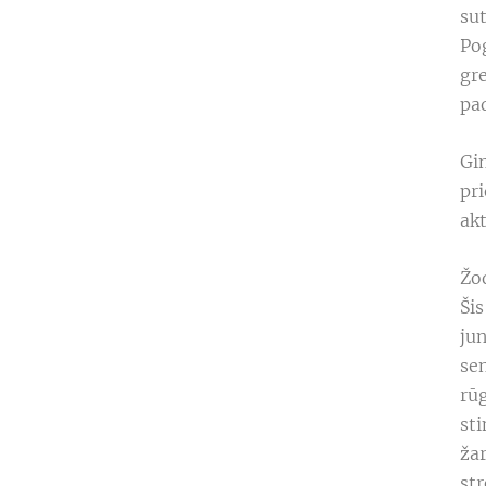
sut
Po
gr
pad
Gin
pr
ak
Žod
Šis
jun
se
rūg
sti
ža
str