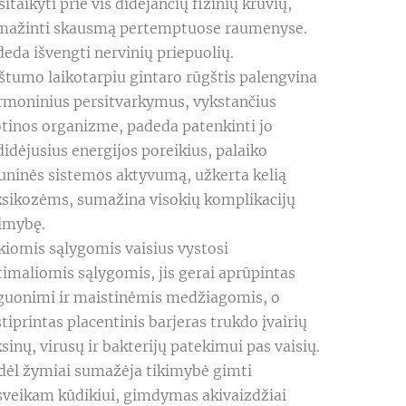
sitaikyti prie vis didėjančių fizinių krūvių, 
mažinti skausmą pertemptuose raumenyse. 
eda išvengti nervinių priepuolių.

štumo laikotarpiu gintaro rūgštis palengvina 
rmoninius persitvarkymus, vykstančius 
tinos organizme, padeda patenkinti jo 
idėjusius energijos poreikius, palaiko 
uninės sistemos aktyvumą, užkerta kelią 
ksikozėms, sumažina visokių komplikacijų 
imybę.

iomis sąlygomis vaisius vystosi 
imaliomis sąlygomis, jis gerai aprūpintas 
guonimi ir maistinėmis medžiagomis, o 
tiprintas placentinis barjeras trukdo įvairių 
sinų, virusų ir bakterijų patekimui pas vaisių. 
dėl žymiai sumažėja tikimybė gimti 
sveikam kūdikiui, gimdymas akivaizdžiai 