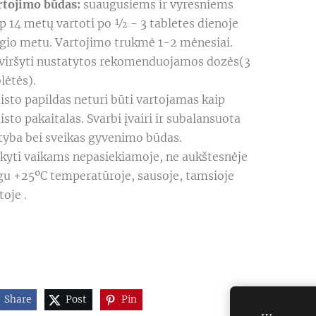
rtojimo būdas:
suaugusiems ir vyresniems
p 14 metų vartoti po ½ - 3 tabletes dienoje
lgio metu. Vartojimo trukmė 1-2 mėnesiai.
viršyti nustatytos rekomenduojamos dozės(3
lėtės).
isto papildas neturi būti vartojamas kaip
sto pakaitalas. Svarbi įvairi ir subalansuota
tyba bei sveikas gyvenimo būdas.
ikyti vaikams nepasiekiamoje, ne aukštesnėje
gu +25ºC temperatūroje, sausoje, tamsioje
toje .
Share
Post
Pin