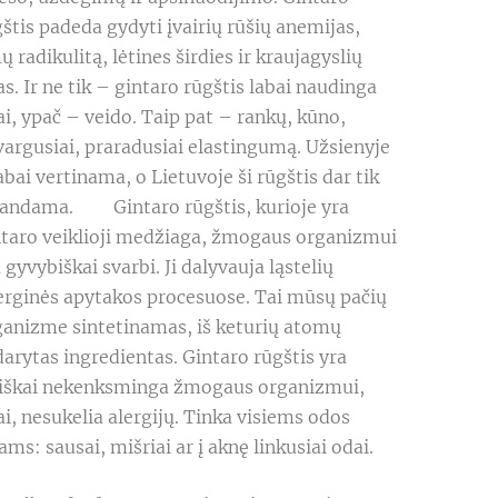
štis padeda gydyti įvairių rūšių anemijas, 
 radikulitą, lėtines širdies ir kraujagyslių 
as. Ir ne tik – gintaro rūgštis labai naudinga 
i, ypač – veido. Taip pat – rankų, kūno, 
argusiai, praradusiai elastingumą. Užsienyje 
labai vertinama, o Lietuvoje ši rūgštis dar tik 
andama.         Gintaro rūgštis, kurioje yra 
ntaro veiklioji medžiaga, žmogaus organizmui 
 gyvybiškai svarbi. Ji dalyvauja ląstelių 
erginės apytakos procesuose. Tai mūsų pačių 
ganizme sintetinamas, iš keturių atomų 
arytas ingredientas. Gintaro rūgštis yra 
siškai nekenksminga žmogaus organizmui, 
i, nesukelia alergijų. Tinka visiems odos 
ams: sausai, mišriai ar į aknę linkusiai odai.