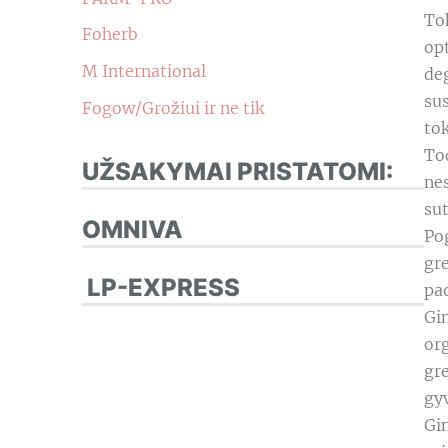
Tok
Foherb
opt
M International
de
sus
Fogow/Grožiui ir ne tik
tok
To
UŽSAKYMAI PRISTATOMI:
ne
sut
OMNIVA
Po
gr
LP-EXPRESS
pad
Gin
org
gre
gyv
Gin