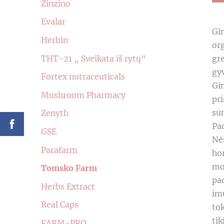
Zinzino
Evalar
Gin
Herbin
org
ТНТ-21 „ Sveikata iš rytų“
gre
gyv
Fortex nutraceuticals
Gin
Mushroom Pharmacy
pri
su
Zenyth
Pad
GSE
Nė
Parafarm
ho
mo
Tomsko Farm
pad
Herbs Extract
im
Real Caps
to
tik
FARM-PRO