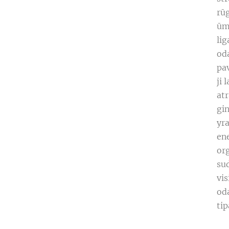
rūg
ūmų
lig
oda
pav
ji 
atr
gi
yra
en
or
sud
vi
oda
tip