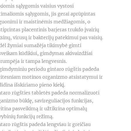
iomis sąlygomis vaisius vystosi 
imaliomis sąlygomis, jis gerai aprūpintas 
guonimi ir maistinėmis medžiagomis, o 
tiprintas placentinis barjeras trukdo įvairių 
sinų, virusų ir bakterijų patekimui pas vaisių. 
dėl žymiai sumažėja tikimybė gimti 
sveikam kūdikiui, gimdymas akivaizdžiai 
rumpėja ir tampa lengvesnis.

gimdyminiu periodu gintaro rūgštis padeda 
eitesniam motinos organizmo atsistatymui ir 
idina išskiriamo pieno kiekį.
taro rūgšties tabletės padeda normalizuoti 
anizmo būklę, savireguliacijos funkcijas, 
itina pasveikimą ir užtikrina optimalų 
ybinių funkcijų režimą.

taro rūgštis padeda lengviau ir greičiau 