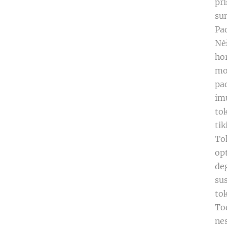
pri
su
Pad
Nė
ho
mo
pad
im
to
tik
Tok
opt
de
sus
tok
To
ne