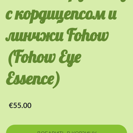
с кордицепсом и
линчжи Fohow
(Fohow Eye
Essence)
€55.00