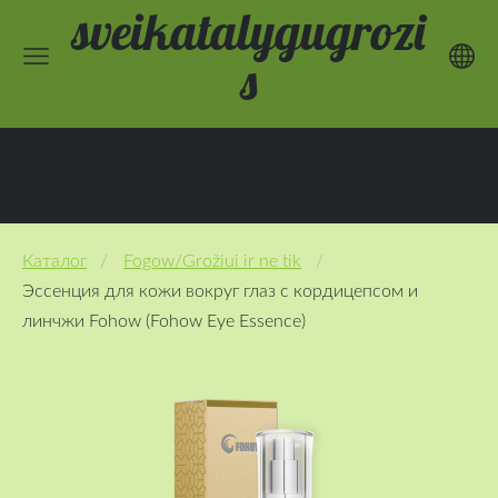
sveikatalygugrozi
s
Fogow/Grožiui ir ne tik
Каталог
Fogow/Grožiui ir ne tik
Эссенция для кожи вокруг глаз с кордицепсом и
линчжи Fohow (Fohow Eye Essence)