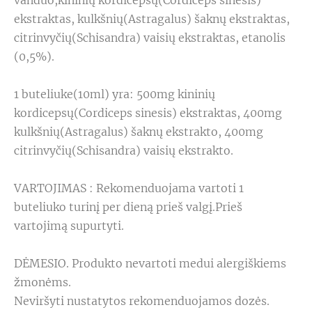
vanduo,kininių kordicepsų(Cordiceps sinesis)
ekstraktas, kulkšnių(Astragalus) šaknų ekstraktas,
citrinvyčių(Schisandra) vaisių ekstraktas, etanolis
(0,5%).
1 buteliuke(10ml) yra: 500mg kininių
kordicepsų(Cordiceps sinesis) ekstraktas, 400mg
kulkšnių(Astragalus) šaknų ekstrakto, 400mg
citrinvyčių(Schisandra) vaisių ekstrakto.
VARTOJIMAS : Rekomenduojama vartoti 1
buteliuko turinį per dieną prieš valgį.Prieš
vartojimą supurtyti.
DĖMESIO. Produkto nevartoti medui alergiškiems
žmonėms.
Neviršyti nustatytos rekomenduojamos dozės.