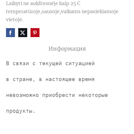
Laikyti ne aukštesnėje kaip 25 C
temperatūroje,sausoje,vaikams nepasiekiamoje
vietoje.
Информация
В связи с текущей ситуацией
в 
стране, в настоящее время 
невозможно приобрести некоторые 
продукты.