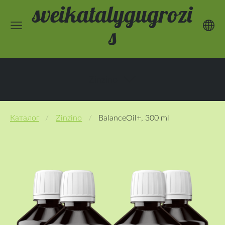
sveikatalygugrozi
s
Zinzino
Каталог
Zinzino
BalanceOil+, 300 ml