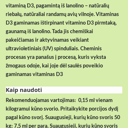
vitaminą D3, pagamintą iš lanolino – natūralių
riebalų, natūraliai randamų avių vilnoje. Vitaminas
D3 gaminamas ištirpinant vitamino D3 pirmtaką,
gaunamą iš lanolino. Tada jis chemiškai
pakeičiamas ir aktyvinamas veikiant
ultravioletiniais (UV) spinduliais. Cheminis
procesas yra panašus į procesą, kuris vyksta
žmogaus odoje, kai joje dėl saulės poveikio
gaminamas vitaminas D3
Kaip naudoti
Rekomenduojamas vartojimas: 0,15 ml vienam
kilogramui kūno svorio. Pritaikykite porcijos dydį
pagal kūno svorį. Suaugusieji, kurių kūno svoris 50
kg: 7,5 ml per parą. Suaugusieji, kurių kūno svoris