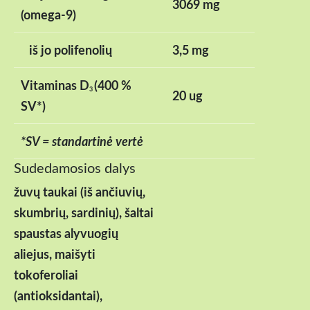
3069 mg
(omega-9)
iš jo polifenolių
3,5 mg
Vitaminas D
(400 %
3
20 ug
SV*)
*SV = standartinė vertė
Sudedamosios dalys
žuvų taukai (iš ančiuvių,
skumbrių, sardinių), šaltai
spaustas alyvuogių
aliejus, maišyti
tokoferoliai
(antioksidantai),