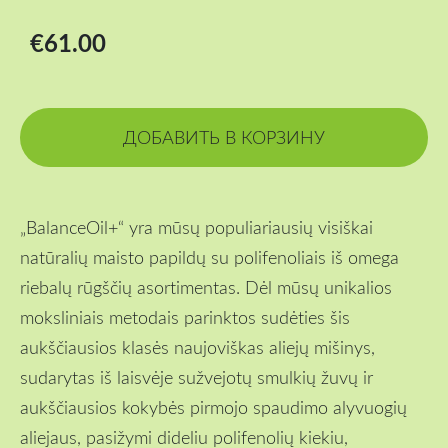
€61.00
ДОБАВИТЬ В КОРЗИНУ
„BalanceOil+“ yra mūsų populiariausių visiškai
natūralių maisto papildų su polifenoliais iš omega
riebalų rūgščių asortimentas. Dėl mūsų unikalios
moksliniais metodais parinktos sudėties šis
aukščiausios klasės naujoviškas aliejų mišinys,
sudarytas iš laisvėje sužvejotų smulkių žuvų ir
aukščiausios kokybės pirmojo spaudimo alyvuogių
aliejaus, pasižymi dideliu polifenolių kiekiu,