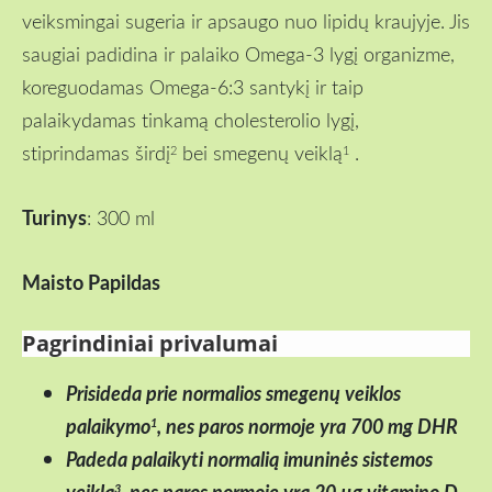
veiksmingai sugeria ir apsaugo nuo lipidų kraujyje. Jis
saugiai padidina ir palaiko Omega-3 lygį organizme,
koreguodamas Omega-6:3 santykį ir taip
palaikydamas tinkamą cholesterolio lygį,
stiprindamas širdį
bei smegenų veiklą
.
2
1
Turinys
: 300 ml
Maisto Papildas
Pagrindiniai privalumai
Prisideda prie normalios smegenų veiklos
palaikymo
, nes paros normoje yra 700 mg DHR
1
Padeda palaikyti normalią imuninės sistemos
veiklą
, nes paros normoje yra 20 µg vitamino D
3