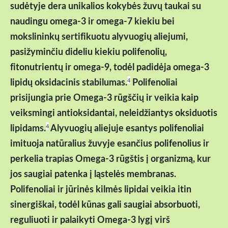
sudėtyje dera unikalios kokybės žuvų taukai su
naudingu omega-3 ir omega-7 kiekiu bei
mokslininkų sertifikuotu alyvuogių aliejumi,
pasižyminčiu dideliu kiekiu polifenolių,
fitonutrientų ir omega-9, todėl padidėja omega-3
lipidų oksidacinis stabilumas.
Polifenoliai
4
prisijungia prie Omega-3 rūgščių ir veikia kaip
veiksmingi antioksidantai, neleidžiantys oksiduotis
lipidams.
Alyvuogių aliejuje esantys polifenoliai
4
imituoja natūralius žuvyje esančius polifenolius ir
perkelia trapias Omega-3 rūgštis į organizmą, kur
jos saugiai patenka į ląstelės membranas.
Polifenoliai ir jūrinės kilmės lipidai veikia itin
sinergiškai, todėl kūnas gali saugiai absorbuoti,
reguliuoti ir palaikyti Omega-3 lygį virš