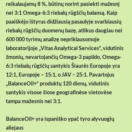
reikalaujamų 8 %, būtinų norint pasiekti mažesnį
nei 3:1 Omega-6:3 riebalų rūgščių balansą. Kaip
paaiškėjo ištyrus didžiausią pasaulyje svarbiausių
riebalų rūgščių duomenų bazę, atlikus daugiau nei
600 000 tyrimų analizę nepriklausomoje
laboratorijoje „Vitas Analytical Services“, vidutinis
žmonių, nevartojančių Omega-3 papildo, Omega-
6:3 riebalų rūgščių santykis Šiaurės Europoje yra
12:1, Europoje – 15:1, o JAV – 25:1. Pavartojus
„BalanceOil+“ produktų 120 dienų, vidutinis
santykis visose šiose geografinėse vietovėse
tampa mažesnis nei 3:1.
BalanceOil+ yra ispaniško ypač tyro alyvuogių
aliejaus