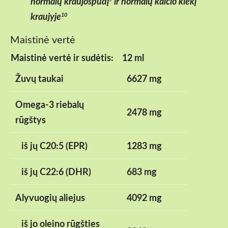
normalų kraujospūdį
ir normalų kalcio kiekį
kraujyje
10
Maistinė vertė
Maistinė vertė ir sudėtis:
12 ml
Žuvų taukai
6627 mg
Omega-3 riebalų
2478 mg
rūgštys
iš jų C20:5 (EPR)
1283 mg
iš jų C22:6 (DHR)
683 mg
Alyvuogių aliejus
4092 mg
iš jo oleino rūgšties