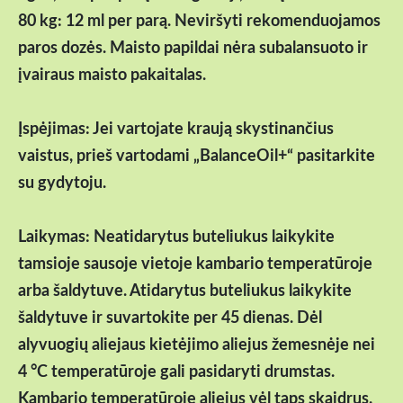
80 kg: 12 ml per parą. Neviršyti rekomenduojamos
paros dozės. Maisto papildai nėra subalansuoto ir
įvairaus maisto pakaitalas.
Įspėjimas: Jei vartojate kraują skystinančius
vaistus, prieš vartodami „BalanceOil+“ pasitarkite
su gydytoju.
Laikymas: Neatidarytus buteliukus laikykite
tamsioje sausoje vietoje kambario temperatūroje
arba šaldytuve. Atidarytus buteliukus laikykite
šaldytuve ir suvartokite per 45 dienas. Dėl
alyvuogių aliejaus kietėjimo aliejus žemesnėje nei
4 °C temperatūroje gali pasidaryti drumstas.
Kambario temperatūroje aliejus vėl taps skaidrus.