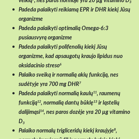
3
Padeda palaikyti reikiamą EPR ir DHR kiekį Jūsų
organizme
Padeda palaikyti optimalią Omega-6:3
pusiausvyrą organizme
Padeda palaikyti polifenolių kiekį Jūsų
organizme, kad apsaugotų kraujo lipidus nuo
oksidacinio streso
6
Palaiko sveiką ir normalią akių funkciją, nes
sudėtyje yra 700 mg DHR
7
Padeda palaikyti normalią kaulų
, raumenų
11
funkciją
, normalią dantų būklę
ir ląstelių
12
13
dalijimąsi
, nes paros dozėje yra 20 µg vitamino
14
D
3
Palaiko normalų trigliceridų kiekį kraujyje
,
8
9