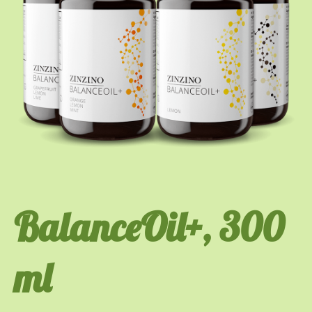
BalanceOil+, 300
ml