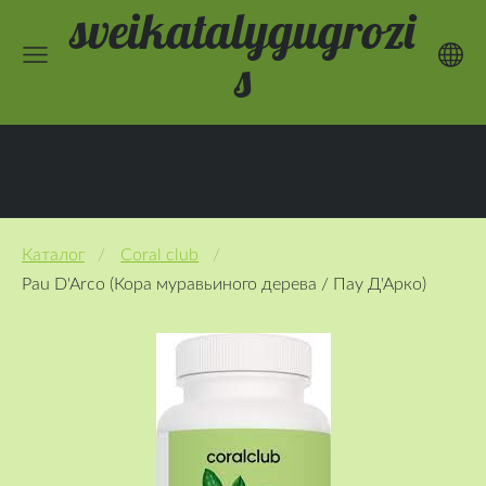
sveikatalygugrozi
s
Coral club
Каталог
Coral club
Pau D'Arco (Кора муравьиного дерева / Пау Д'Арко)