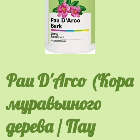
Pau D'Arco (Кора
муравьиного
дерева / Пау