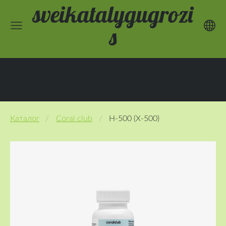
sveikatalygugrozi
s
Coral club
Каталог
Coral club
H-500 (Х-500)