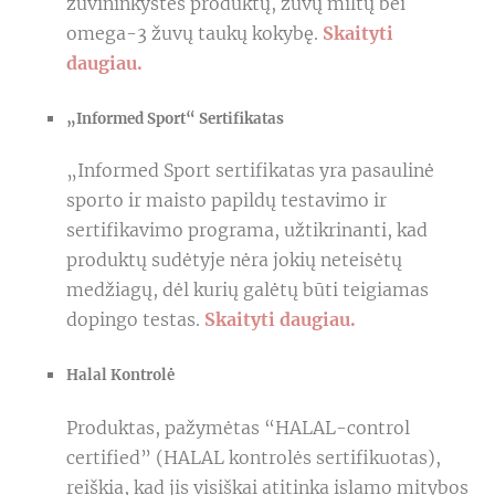
žuvininkystės produktų, žuvų miltų bei
omega-3 žuvų taukų kokybę.
Skaityti
daugiau.
„Informed Sport“ Sertifikatas
„Informed Sport sertifikatas yra pasaulinė
sporto ir maisto papildų testavimo ir
sertifikavimo programa, užtikrinanti, kad
produktų sudėtyje nėra jokių neteisėtų
medžiagų, dėl kurių galėtų būti teigiamas
dopingo testas.
Skaityti daugiau.
Halal Kontrolė
Produktas, pažymėtas “HALAL-control
certified” (HALAL kontrolės sertifikuotas),
reiškia, kad jis visiškai atitinka islamo mitybos