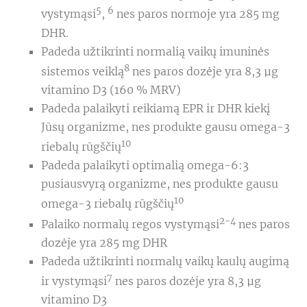
5
6
vystymąsi
,
nes paros normoje yra 285 mg
DHR.
Padeda užtikrinti normalią vaikų imuninės
8
sistemos veiklą
nes paros dozėje yra 8,3 µg
vitamino D3 (160 % MRV)
Padeda palaikyti reikiamą EPR ir DHR kiekį
Jūsų organizme, nes produkte gausu omega-3
10
riebalų rūgščių
Padeda palaikyti optimalią omega-6:3
pusiausvyrą organizme, nes produkte gausu
10
omega-3 riebalų rūgščių
2-4
Palaiko normalų regos vystymąsi
nes paros
dozėje yra 285 mg DHR
Padeda užtikrinti normalų vaikų kaulų augimą
7
ir vystymąsi
nes paros dozėje yra 8,3 μg
vitamino D3