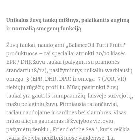
Unikalus žuvų taukų mišinys, palaikantis augimą
ir normalią smegenų funkciją
Žuvų taukai, naudojami „BalanceOil Tutti Frutti“
produktuose – tai specialiai atrinkti 20/10 klasės
EPR / DHR žuvų taukai (palyginti su pramonės
standartu 18/12), pasižymintys unikaliu svarbiausių
omega-3 (EPR, DHR, DPR) ir omega-7 (POR, VR)
riebiųjų rūgščių profiliu. Mūsų pasirinkti žuvų
taukai yra gauti iš trumpaamžių, laisvėje sužvejotų,
mažų pelaginių žuvų. Pirmiausia tai ančiuviai,
tačiau naudojame ir sardines bei skumbres. Visas
mūsų aliejus gaunamas iš žvejybos vietovių,
pažymėtų ženklu „Friend of the Sea“, kuris reiškia
tvarią žvejybą neužterštuose vandenyse. Tai