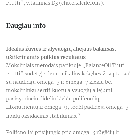
Frutti“, vitaminas D3 (cholekalciferolis).
Daugiau info
Idealus žuvies ir alyvuogių aliejaus balansas,
užtikrinantis puikius rezultatus
Moksliniais metodais pariktoje „BalanceOil Tutti
Frutti“ sudėtyje dera unikalios kokybės žuvų taukai
su naudingu omega-3 ir omega-7 kiekiu bei
mokslininkų sertifikuotu alyvuogių aliejumi,
pasižyminčiu dideliu kiekiu polifenolių,
fitonutrientų ir omega-9, todėl padidėja omega-3
9
lipidų oksidacinis stabilumas.
Polifenoliai prisijungia prie omega-3 rūgščių ir