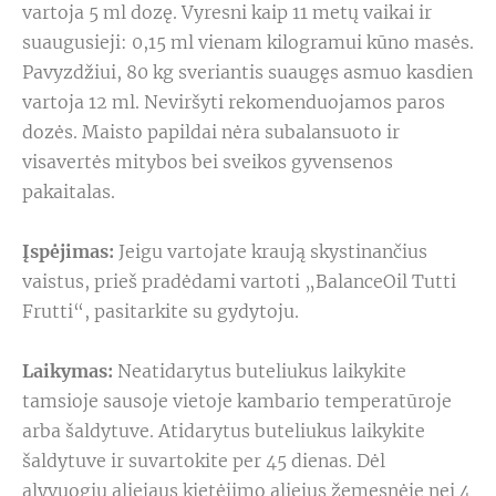
vartoja 5 ml dozę. Vyresni kaip 11 metų vaikai ir
suaugusieji: 0,15 ml vienam kilogramui kūno masės.
Pavyzdžiui, 80 kg sveriantis suaugęs asmuo kasdien
vartoja 12 ml. Neviršyti rekomenduojamos paros
dozės. Maisto papildai nėra subalansuoto ir
visavertės mitybos bei sveikos gyvensenos
pakaitalas.
Įspėjimas:
Jeigu vartojate kraują skystinančius
vaistus, prieš pradėdami vartoti „BalanceOil Tutti
Frutti“, pasitarkite su gydytoju.
Laikymas:
Neatidarytus buteliukus laikykite
tamsioje sausoje vietoje kambario temperatūroje
arba šaldytuve. Atidarytus buteliukus laikykite
šaldytuve ir suvartokite per 45 dienas. Dėl
alyvuogių aliejaus kietėjimo aliejus žemesnėje nei 4