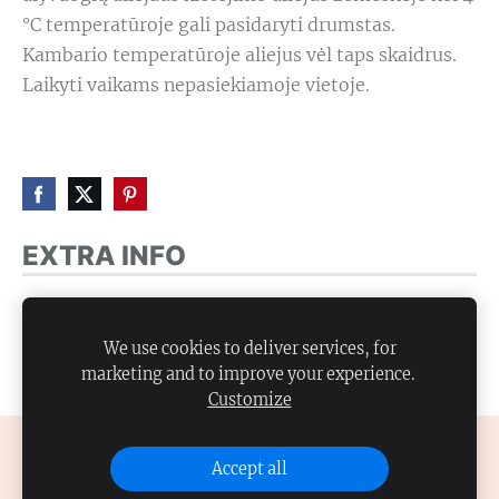
°C temperatūroje gali pasidaryti drumstas.
Kambario temperatūroje aliejus vėl taps skaidrus.
Laikyti vaikams nepasiekiamoje vietoje.
EXTRA INFO
Replace this text with some additional info. If there
is no extra info, you can hide this text or hide this
We use cookies to deliver services, for
marketing and to improve your experience.
block by clicking the icon at the above right corner.
Customize
COOKIES
Accept all