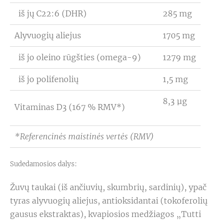
iš jų C22:6 (DHR)
285 mg
Alyvuogių aliejus
1705 mg
iš jo oleino rūgšties (omega-9)
1279 mg
iš jo polifenolių
1,5 mg
8,3 µg
Vitaminas D3 (167 % RMV*)
*Referencinės maistinės vertės (RMV)
Sudedamosios dalys:
Žuvų taukai (iš ančiuvių, skumbrių, sardinių), ypač
tyras alyvuogių aliejus, antioksidantai (tokoferolių
gausus ekstraktas), kvapiosios medžiagos „Tutti