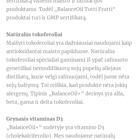
sertifikatą visiems maisto ir farmacijos
produktams. Todėl „BalanceOil Tutti Frutti“
produktai turi ir GMP sertifikatą.
Natūralūs tokoferoliai
Maišyti tokoferoliai yra dažniausiai naudojami kaip
antioksidantai maisto papilduose. Natūralūs
tokoferoliai specialiai gaminami iš ypač rafinuoto
genetiškai nemodifikuotų sojų pupelių aliejaus
distiliatų, kurie vėlgi rafinuojami, todėl juose nėra
sojų baltymų. Tai reiškia, kad produkte nėra jokių
alergenų. Tipinis „BalanceOil+“ derinys yra alfa,
beta, gama ir delta tokoferoliai.
Grynasis vitaminas D3
„BalanceOil+“ sudėtyje yra vitamino D3
(cholekalciferolio). Mes naudojame natūralų