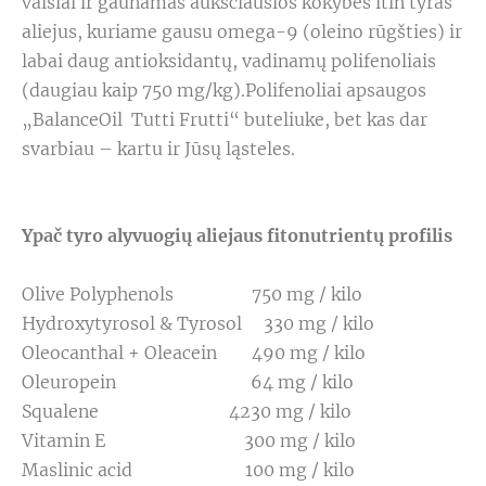
vaisiai ir gaunamas aukščiausios kokybės itin tyras
aliejus, kuriame gausu omega-9 (oleino rūgšties) ir
labai daug antioksidantų, vadinamų polifenoliais
(daugiau kaip 750 mg/kg).Polifenoliai apsaugos
„BalanceOil Tutti Frutti“ buteliuke, bet kas dar
svarbiau – kartu ir Jūsų ląsteles.
Ypač tyro alyvuogių aliejaus fitonutrientų profilis
Olive Polyphenols 750 mg / kilo
Hydroxytyrosol & Tyrosol 330 mg / kilo
Oleocanthal + Oleacein 490 mg / kilo
Oleuropein 64 mg / kilo
Squalene 4230 mg / kilo
Vitamin E 300 mg / kilo
Maslinic acid 100 mg / kilo