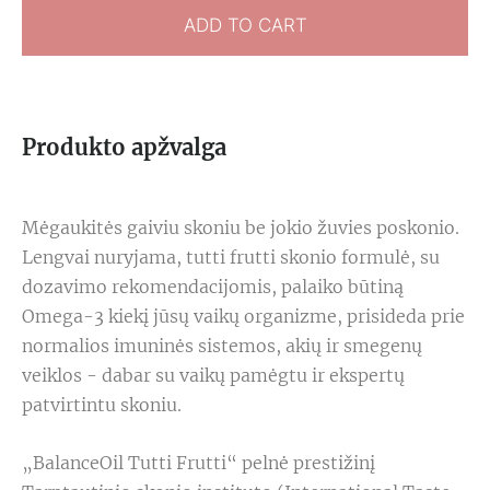
ADD TO CART
Produkto apžvalga
Mėgaukitės gaiviu skoniu be jokio žuvies poskonio.
Lengvai nuryjama, tutti frutti skonio formulė, su
dozavimo rekomendacijomis, palaiko būtiną
Omega-3 kiekį jūsų vaikų organizme, prisideda prie
normalios imuninės sistemos, akių ir smegenų
veiklos - dabar su vaikų pamėgtu ir ekspertų
patvirtintu skoniu.
„BalanceOil Tutti Frutti“ pelnė prestižinį