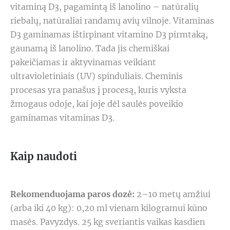
vitaminą D3, pagamintą iš lanolino – natūralių
riebalų, natūraliai randamų avių vilnoje. Vitaminas
D3 gaminamas ištirpinant vitamino D3 pirmtaką,
gaunamą iš lanolino. Tada jis chemiškai
pakeičiamas ir aktyvinamas veikiant
ultravioletiniais (UV) spinduliais. Cheminis
procesas yra panašus į procesą, kuris vyksta
žmogaus odoje, kai joje dėl saulės poveikio
gaminamas vitaminas D3.
Kaip naudoti
Rekomenduojama paros dozė:
2–10 metų amžiui
(arba iki 40 kg): 0,20 ml vienam kilogramui kūno
masės. Pavyzdys. 25 kg sveriantis vaikas kasdien