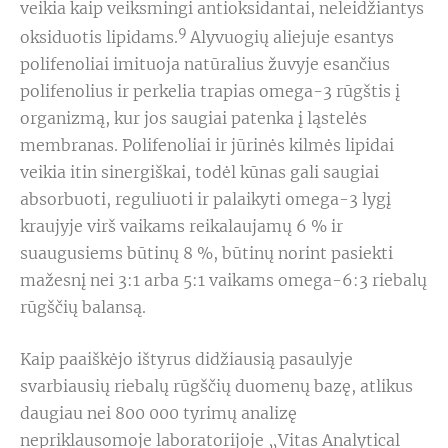
veikia kaip veiksmingi antioksidantai, neleidžiantys
9
oksiduotis lipidams.
Alyvuogių aliejuje esantys
polifenoliai imituoja natūralius žuvyje esančius
polifenolius ir perkelia trapias omega-3 rūgštis į
organizmą, kur jos saugiai patenka į ląstelės
membranas. Polifenoliai ir jūrinės kilmės lipidai
veikia itin sinergiškai, todėl kūnas gali saugiai
absorbuoti, reguliuoti ir palaikyti omega-3 lygį
kraujyje virš vaikams reikalaujamų 6 % ir
suaugusiems būtinų 8 %, būtinų norint pasiekti
mažesnį nei 3:1 arba 5:1 vaikams omega-6:3 riebalų
rūgščių balansą.
Kaip paaiškėjo ištyrus didžiausią pasaulyje
svarbiausių riebalų rūgščių duomenų bazę, atlikus
daugiau nei 800 000 tyrimų analizę
nepriklausomoje laboratorijoje „Vitas Analytical