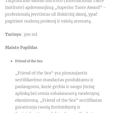
Tarptautinio skonio instituto (International Taste
Institute) apdovanojimą „Superior Taste Award“ -
profesionalų įvertintas už išskirtinį skonį, ypač
pagiriant malonų poskonį ir vaisių aromatą.
Turinys
: 300 ml
Maisto Papildas
Friend of the Sea
„Friend of the Sea“ yra pirmaujantis
sertifikavimo standartas produktams ir
paslaugoms, kurie gerbia ir saugo jūrinę
aplinką bei remia subalansuotą vandenynų
ekosistemą. „Friend of the Sea“ sertifikatas
garantuoja tausią žuvininkystę ir