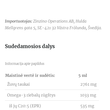
Importuotojas:
Zinzino Operations AB, Hulda
Mellgrens gata 5, SE-421 32 Västra Frölunda, Švedija.
Sudedamosios dalys
Informacija apie papildus
Maistinė vertė ir sudėtis:
5 ml
Žuvų taukai
2761 mg
Omega-3 riebalų rūgštys
1033 mg
iš jų C20:5 (EPR)
535 mg