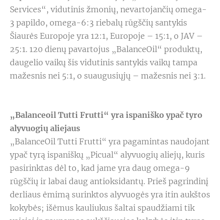
Services“, vidutinis žmonių, nevartojančių omega-
3 papildo, omega-6:3 riebalų rūgščių santykis
Šiaurės Europoje yra 12:1, Europoje – 15:1, o JAV –
25:1. 120 dienų pavartojus „BalanceOil“ produktų,
daugelio vaikų šis vidutinis santykis vaikų tampa
mažesnis nei 5:1, o suaugusiųjų – mažesnis nei 3:1.
„Balanceoil Tutti Frutti“ yra ispaniško ypač tyro
alyvuogių aliejaus
„BalanceOil Tutti Frutti“ yra pagamintas naudojant
ypač tyrą ispaniškų „Picual“ alyvuogių aliejų, kuris
pasirinktas dėl to, kad jame yra daug omega-9
rūgščių ir labai daug antioksidantų. Prieš pagrindinį
derliaus ėmimą surinktos alyvuogės yra itin aukštos
kokybės; išėmus kauliukus šaltai spaudžiami tik