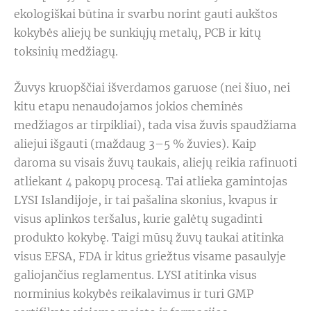
ekologiškai būtina ir svarbu norint gauti aukštos
kokybės aliejų be sunkiųjų metalų, PCB ir kitų
toksinių medžiagų.
Žuvys kruopščiai išverdamos garuose (nei šiuo, nei
kitu etapu nenaudojamos jokios cheminės
medžiagos ar tirpikliai), tada visa žuvis spaudžiama
aliejui išgauti (maždaug 3–5 % žuvies). Kaip
daroma su visais žuvų taukais, aliejų reikia rafinuoti
atliekant 4 pakopų procesą. Tai atlieka gamintojas
LYSI Islandijoje, ir tai pašalina skonius, kvapus ir
visus aplinkos teršalus, kurie galėtų sugadinti
produkto kokybę. Taigi mūsų žuvų taukai atitinka
visus EFSA, FDA ir kitus griežtus visame pasaulyje
galiojančius reglamentus. LYSI atitinka visus
norminius kokybės reikalavimus ir turi GMP