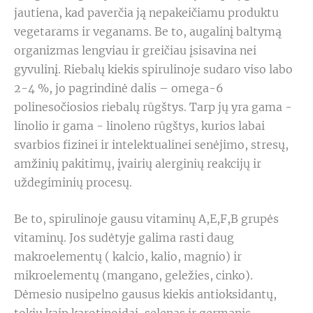
jautiena, kad paverčia ją nepakeičiamu produktu
vegetarams ir veganams. Be to, augalinį baltymą
organizmas lengviau ir greičiau įsisavina nei
gyvulinį. Riebalų kiekis spirulinoje sudaro viso labo
2-4 %, jo pagrindinė dalis – omega-6
polinesočiosios riebalų rūgštys. Tarp jų yra gama -
linolio ir gama - linoleno rūgštys, kurios labai
svarbios fizinei ir intelektualinei senėjimo, stresų,
amžinių pakitimų, įvairių alerginių reakcijų ir
uždegiminių procesų.
Be to, spirulinoje gausu vitaminų A,E,F,B grupės
vitaminų. Jos sudėtyje galima rasti daug
makroelementų ( kalcio, kalio, magnio) ir
mikroelementų (mangano, geležies, cinko).
Dėmesio nusipelno gausus kiekis antioksidantų,