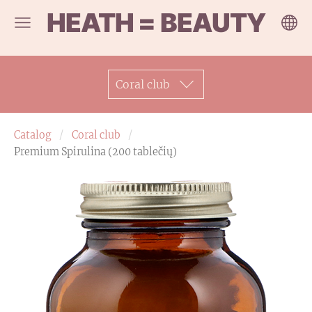
HEATH = BEAUTY
Coral club
Catalog
Coral club
Premium Spirulina (200 tablečių)