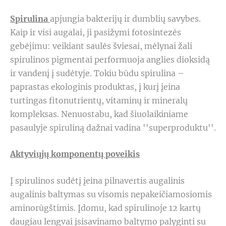
Spirulina
apjungia bakterijų ir dumblių savybes.
Kaip ir visi augalai, ji pasižymi fotosintezės
gebėjimu: veikiant saulės šviesai, mėlynai žali
spirulinos pigmentai performuoja anglies dioksidą
ir vandenį į sudėtyje. Tokiu būdu spirulina –
paprastas ekologinis produktas, į kurį įeina
turtingas fitonutrientų, vitaminų ir mineralų
kompleksas. Nenuostabu, kad šiuolaikiniame
pasaulyje spiruliną dažnai vadina ''superproduktu''.
Aktyviųjų komponentų poveikis
Į spirulinos sudėtį įeina pilnavertis augalinis
augalinis baltymas su visomis nepakeičiamosiomis
aminorūgštimis. Įdomu, kad spirulinoje 12 kartų
daugiau lengvai įsisavinamo baltymo palyginti su