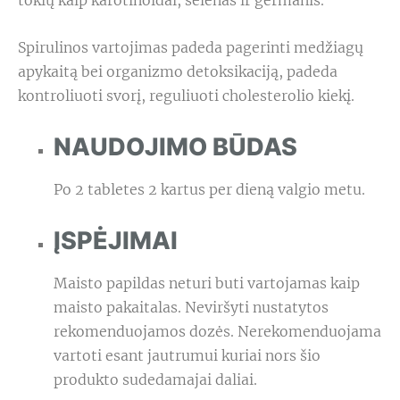
tokių kaip karotinoidai, selenas ir germanis.
Spirulinos vartojimas padeda pagerinti medžiagų
apykaitą bei organizmo detoksikaciją, padeda
kontroliuoti svorį, reguliuoti cholesterolio kiekį.
NAUDOJIMO BŪDAS
Po 2 tabletes 2 kartus per dieną valgio metu.
ĮSPĖJIMAI
Maisto papildas neturi buti vartojamas kaip
maisto pakaitalas. Neviršyti nustatytos
rekomenduojamos dozės. Nerekomenduojama
vartoti esant jautrumui kuriai nors šio
produkto sudedamajai daliai.