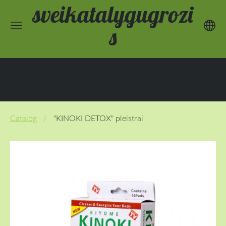
sveikatalygugrozi
s
Catalog
Catalog
"KINOKI DETOX" pleistrai