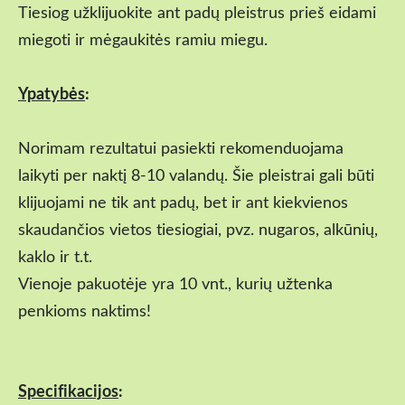
Tiesiog užklijuokite ant padų pleistrus prieš eidami
miegoti ir mėgaukitės ramiu miegu.
Ypatybės
:
Norimam rezultatui pasiekti rekomenduojama
laikyti per naktį 8-10 valandų. Šie pleistrai gali būti
klijuojami ne tik ant padų, bet ir ant kiekvienos
skaudančios vietos tiesiogiai, pvz. nugaros, alkūnių,
kaklo ir t.t.
Vienoje pakuotėje yra 10 vnt., kurių užtenka
penkioms naktims!
Specifikacijos
: