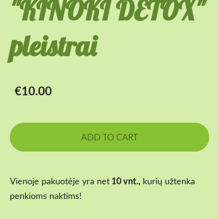
"KINOKI DETOX"
pleistrai
€10.00
ADD TO CART
10 vnt.,
Vienoje pakuotėje yra net
kurių užtenka
penkioms naktims!